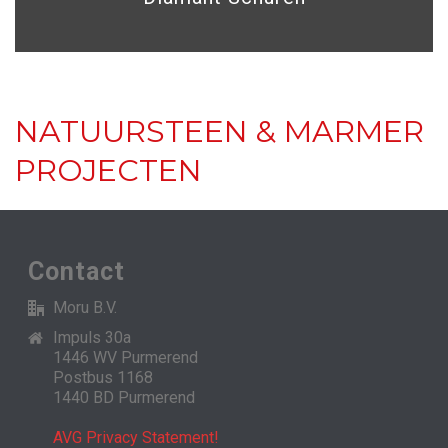
NATUURSTEEN & MARMER
PROJECTEN
Contact
Moru B.V.
Impuls 30a
1446 WV Purmerend
Postbus 1168
1440 BD Purmerend
AVG Privacy Statement!