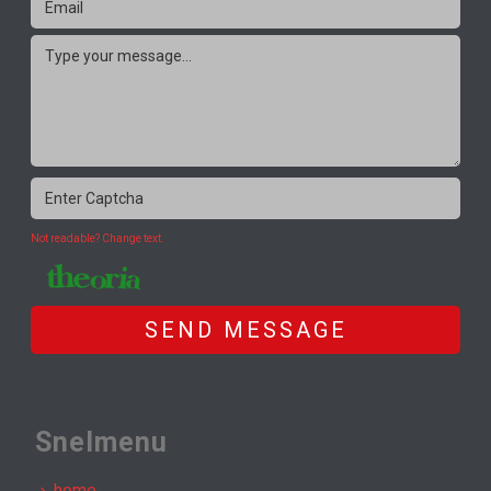
Not readable? Change text.
SEND MESSAGE
Snelmenu
home