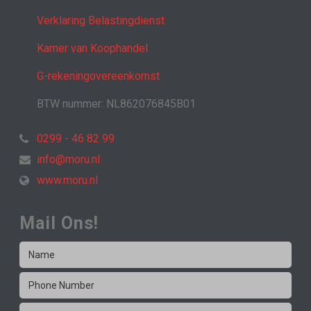
Verklaring Belastingdienst
Kamer van Koophandel
G-rekeningovereenkomst
BTW nummer: NL862076845B01
0299 - 46 82 99
info@moru.nl
www.moru.nl
Mail Ons!