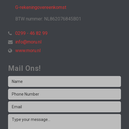
G-rekeningovereenkomst
BTW nummer: NL862076845B01
0299 - 46 82 99
info@moru.nl
www.moru.nl
Mail Ons!