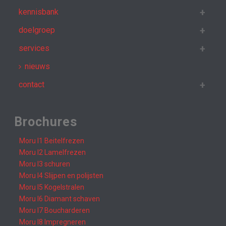
kennisbank
doelgroep
services
nieuws
contact
Brochures
Moru I1 Beitelfrezen
Moru I2 Lamelfrezen
Moru I3 schuren
Moru I4 Slijpen en polijsten
Moru I5 Kogelstralen
Moru I6 Diamant schaven
Moru I7 Boucharderen
Moru I8 Impregneren