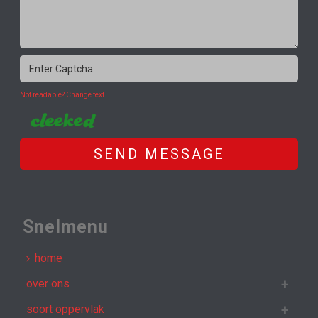
Not readable? Change text.
SEND MESSAGE
Snelmenu
home
over ons
soort oppervlak