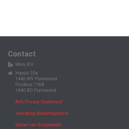
Contact
Moru B.V.
Impuls 30a
1446 WV Purmerend
Postbus 1168
1440 BD Purmerend
AVG Privacy Statement!
Verklaring Belastingdienst
Kamer van Koophandel