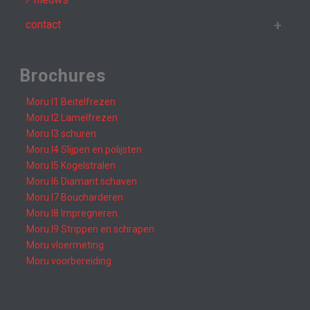
contact
Brochures
Moru I1 Beitelfrezen
Moru I2 Lamelfrezen
Moru I3 schuren
Moru I4 Slijpen en polijsten
Moru I5 Kogelstralen
Moru I6 Diamant schaven
Moru I7 Boucharderen
Moru I8 Impregneren
Moru I9 Strippen en schrapen
Moru vloermeting
Moru voorbereiding