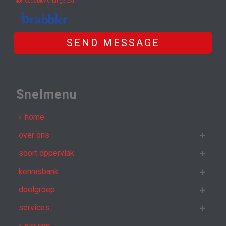
Not readable? Change text.
SEND MESSAGE
Snelmenu
home
over ons
soort oppervlak
kennisbank
doelgroep
services
nieuws