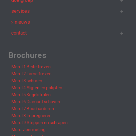
doelgroep
services
nieuws
contact
Brochures
Moru I1 Beitelfrezen
Moru I2 Lamelfrezen
Moru I3 schuren
Moru I4 Slijpen en polijsten
Moru I5 Kogelstralen
Moru I6 Diamant schaven
Moru I7 Boucharderen
Moru I8 Impregneren
Moru I9 Strippen en schrapen
Moru vloermeting