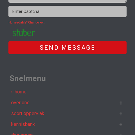
Not readable? Change text.
SEND MESSAGE
Snelmenu
home
over ons
soort oppervlak
kennisbank