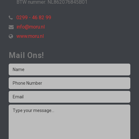
BTW nummer: NL862076845B01
0299 - 46 82 99
info@moru.nl
www.moru.nl
Mail Ons!