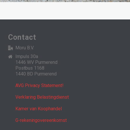
Contact
Moru B.V.
Impuls 30a
1446 WV Purmerend
Postbus 1168
1440 BD Purmerend
AVG Privacy Statement!
Verklaring Belastingdienst
Kamer van Koophandel
G-rekeningovereenkomst