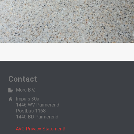
Contact
Moru B.V.
Impuls 30a
1446 WV Purmerend
Postbus 1168
1440 BD Purmerend
AVG Privacy Statement!