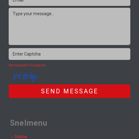
Not readable? Change text.
SEND MESSAGE
Snelmenu
home