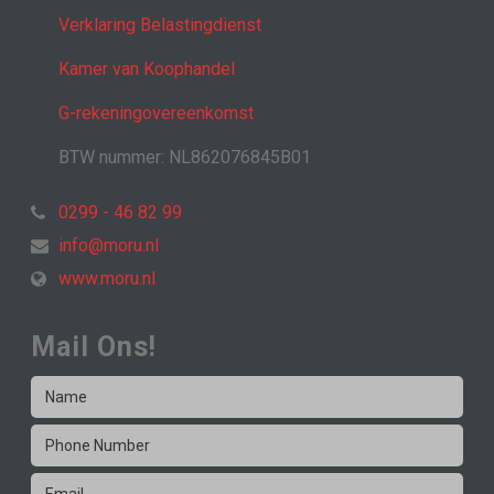
Verklaring Belastingdienst
Kamer van Koophandel
G-rekeningovereenkomst
BTW nummer: NL862076845B01
0299 - 46 82 99
info@moru.nl
www.moru.nl
Mail Ons!