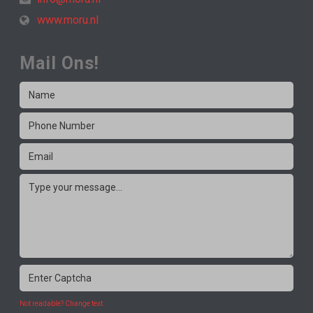
www.moru.nl
Mail Ons!
Not readable? Change text.