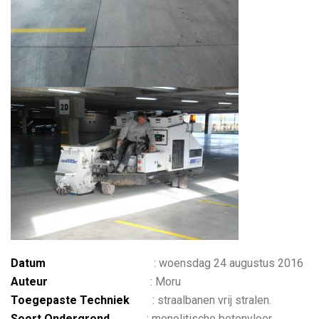
Datum
: woensdag 24 augustus 2016
Auteur
: Moru
Toegepaste Techniek
: straalbanen vrij stralen.
Soort Ondergrond
: monolitische betonvloer