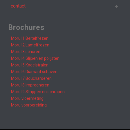
contact
Brochures
Moru I1 Beitelfrezen
Moru I2 Lamelfrezen
Moru I3 schuren
Moru I4 Slijpen en polijsten
Moru I5 Kogelstralen
Moru I6 Diamant schaven
Moru I7 Boucharderen
Moru I8 Impregneren
Moru I9 Strippen en schrapen
Moru vloermeting
Moru voorbereiding