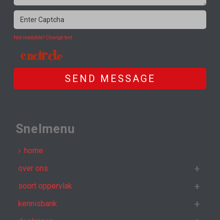
Not readable? Change text.
SEND MESSAGE
Snelmenu
home
over ons
soort oppervlak
kennisbank