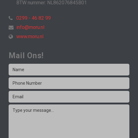
BTW nummer: NL862076845B01
0299 - 46 82 99
info@moru.nl
www.moru.nl
Mail Ons!