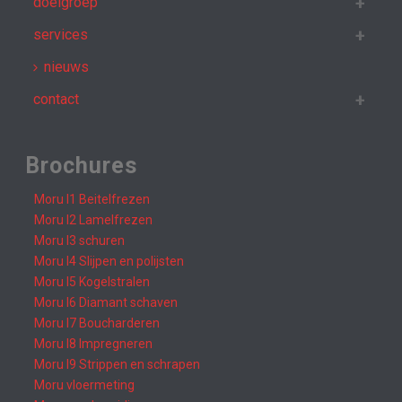
doelgroep
services
nieuws
contact
Brochures
Moru I1 Beitelfrezen
Moru I2 Lamelfrezen
Moru I3 schuren
Moru I4 Slijpen en polijsten
Moru I5 Kogelstralen
Moru I6 Diamant schaven
Moru I7 Boucharderen
Moru I8 Impregneren
Moru I9 Strippen en schrapen
Moru vloermeting