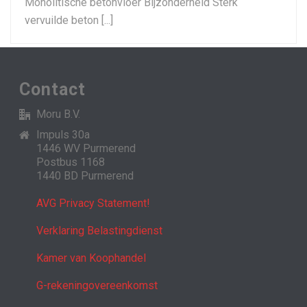
Monolitische betonvloer Bijzonderheid Sterk
vervuilde beton [...]
Contact
Moru B.V.
Impuls 30a
1446 WV Purmerend
Postbus 1168
1440 BD Purmerend
AVG Privacy Statement!
Verklaring Belastingdienst
Kamer van Koophandel
G-rekeningovereenkomst