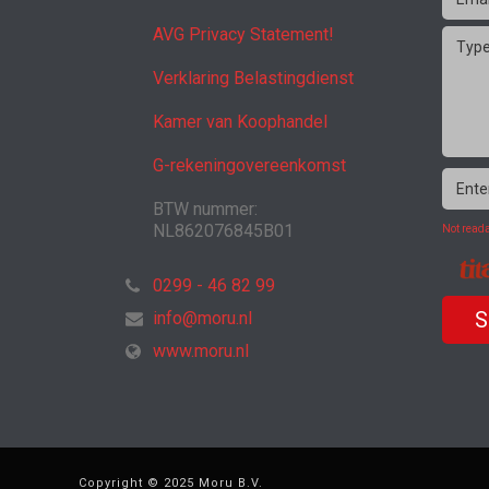
AVG Privacy Statement!
Verklaring Belastingdienst
Kamer van Koophandel
G-rekeningovereenkomst
BTW nummer:
NL862076845B01
Not reada
0299 - 46 82 99
info@moru.nl
www.moru.nl
Copyright © 2025 Moru B.V.