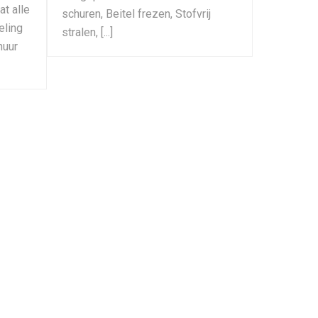
at alle
schuren, Beitel frezen, Stofvrij
eling
stralen, [...]
huur