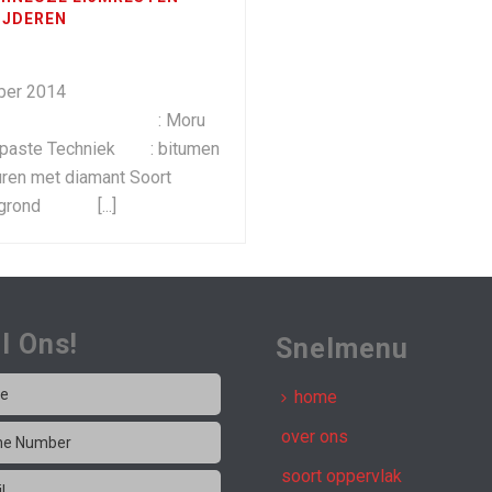
IJDEREN
atum
ber 2014
teur : Moru
paste Techniek : bitumen
ren met diamant Soort
rgrond [...]
l Ons!
Snelmenu
home
over ons
soort oppervlak