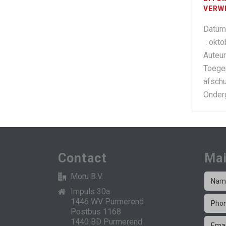
VERW
D
: okto
Au
Toege
afschu
Onde
Contact
Mai
Moru B.V.
Impuls 30a
1446 WV Purmerend
Postbus 1168
1440 BD Purmerend