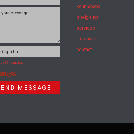
kennisbank
doelgroep
services
nieuws
contact
ble? Change text.
SEND MESSAGE