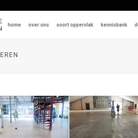
home
over ons
soort oppervlak
kennisbank
d
OEREN