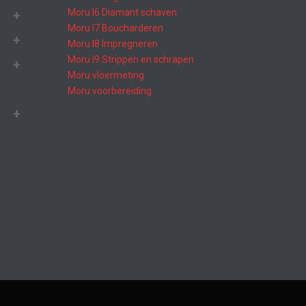
Moru I6 Diamant schaven
Moru I7 Boucharderen
Moru I8 Impregneren
Moru I9 Strippen en schrapen
Moru vloermeting
Moru voorbereiding