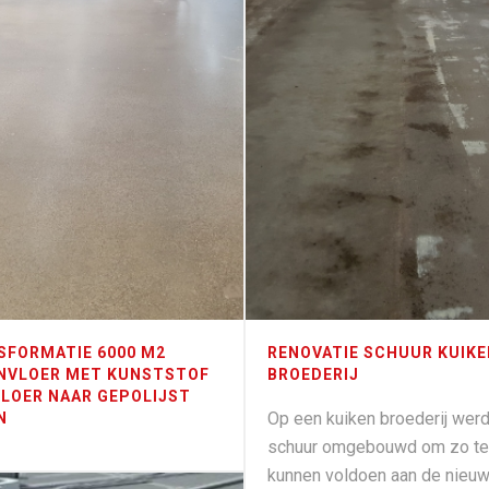
SFORMATIE 6000 M2
RENOVATIE SCHUUR KUIKE
NVLOER MET KUNSTSTOF
BROEDERIJ
VLOER NAAR GEPOLIJST
Op een kuiken broederij wer
N
schuur omgebouwd om zo te
kunnen voldoen aan de nieu