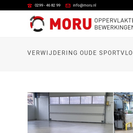
0299 - 46 82 99
info@moru.nl
VERWIJDERING OUDE SPORTVL