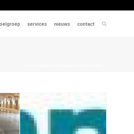
oelgroep
services
nieuws
contact
HOME
»
VERWIJDERING OUDE SPORTVLOEREN