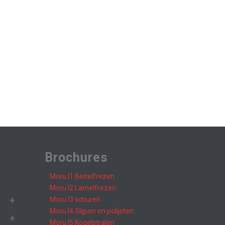
Brochures
Moru I1 Beitelfrezen
Moru I2 Lamelfrezen
Moru I3 schuren
Moru I4 Slijpen en polijsten
Moru I5 Kogelstralen