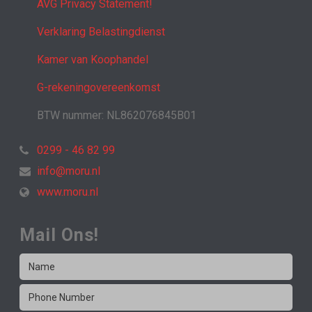
AVG Privacy Statement!
Verklaring Belastingdienst
Kamer van Koophandel
G-rekeningovereenkomst
BTW nummer: NL862076845B01
0299 - 46 82 99
info@moru.nl
www.moru.nl
Mail Ons!