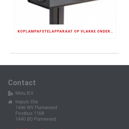
KOPLAMPAFSTELAPPARAAT OP VLAKKE ONDERGROND
Contact
Moru B.V.
Impuls 30a
1446 WV Purmerend
Postbus 1168
1440 BD Purmerend