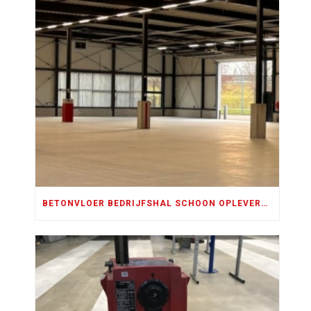
BETONVLOER BEDRIJFSHAL SCHOON OPLEVEREN AAN VERHUURDER: